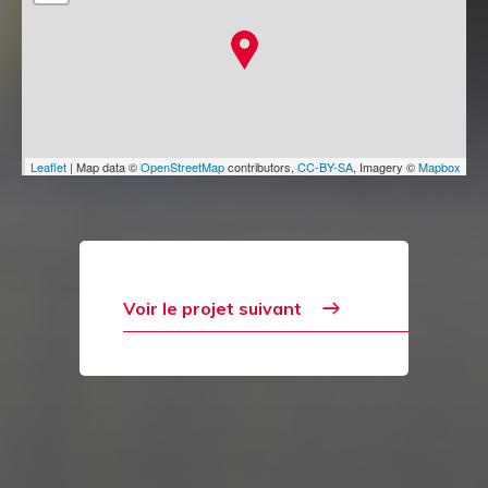
Leaflet
| Map data ©
OpenStreetMap
contributors,
CC-BY-SA
, Imagery ©
Mapbox
Voir le projet suivant