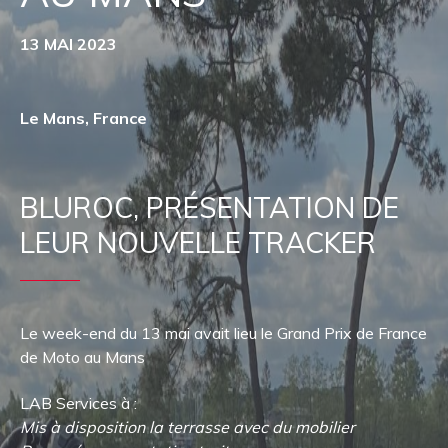
13 MAI 2023
Le Mans, France
BLUROC, PRÉSENTATION DE
LEUR NOUVELLE TRACKER
Le week-end du 13 mai avait lieu le Grand Prix de France
de Moto au Mans
LAB Services à :
Mis à disposition la terrasse avec du mobilier